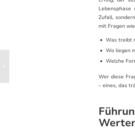
Lebensphase u
Zufall, sonder
mit Fragen wie
Was treibt 
Wo liegen 
„Wir finden keine
Welche Form
Leute“ – Wie
Bewerbungen
Wer diese Frag
beeinflusst
– eines, das tr
Führun
Werte