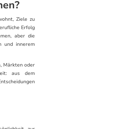
nen?
ohnt, Ziele zu
rufliche Erfolg
mmen, aber die
em und innerem
n, Märkten oder
heit: aus dem
 Entscheidungen
önlichkeit, zur