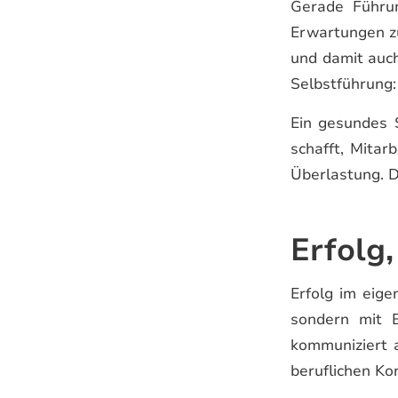
Gerade Führu
Erwartungen zu
und damit auch
Selbstführung:
Ein gesundes S
schafft, Mitar
Überlastung. D
Erfolg,
Erfolg im eige
sondern mit B
kommuniziert a
beruflichen Ko