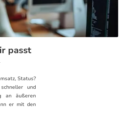
ir passt
r
Umsatz, Status?
schneller und
olg an äußeren
enn er mit den